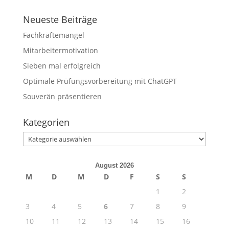
Neueste Beiträge
Fachkräftemangel
Mitarbeitermotivation
Sieben mal erfolgreich
Optimale Prüfungsvorbereitung mit ChatGPT
Souverän präsentieren
Kategorien
Kategorien
August 2026
M
D
M
D
F
S
S
1
2
3
4
5
6
7
8
9
10
11
12
13
14
15
16